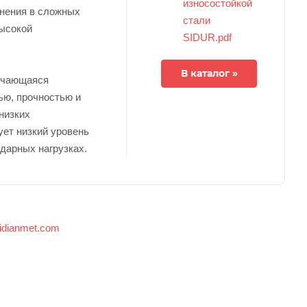
износостойкой
нения в сложных
стали
ысокой
SIDUR.pdf
В каталог »
ичающаяся
ью, прочностью и
низких
ует низкий уровень
дарных нагрузках.
idianmet.com