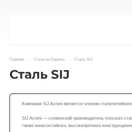
—
—
Главная
Стали из Европы
Сталь SIJ
Сталь SIJ
Компания SIJ Acroni является членом сталелитейно
SIJ Acroni — словенский производитель плоского ст
также износостойкого, высокопрочного конструкционно